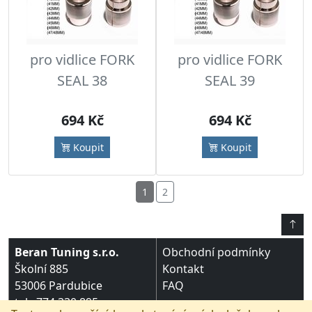
pro vidlice FORK
pro vidlice FORK
SEAL 38
SEAL 39
694 Kč
694 Kč
Koupit
Koupit
1
2
Beran Tuning s.r.o.
Obchodní podmínky
Školní 885
Kontakt
53006 Pardubice
FAQ
tel.: 774 330 895