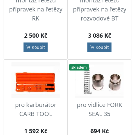
montáž řetězů
montáž řetězů
přípravek na řetězy
přípravek na řetězy
RK
rozvodové BT
2 500 Kč
3 086 Kč
Koupit
Koupit
skladem
pro karburátor
pro vidlice FORK
CARB TOOL
SEAL 35
1 592 Kč
694 Kč