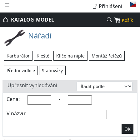
Přihlášení
KATALOG
MODEL
Košík
Nářadí
Karburátor
Kleště
Klíče na niple
Montáž řetězů
Přední vidlice
Stahováky
Upřesnit vyhledávání
Cena:
-
V názvu:
OK