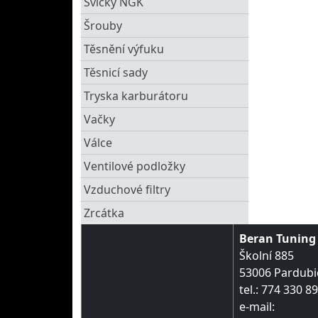
Svíčky NGK
Šrouby
Těsnění výfuku
Těsnicí sady
Tryska karburátoru
Vačky
Válce
Ventilové podložky
Vzduchové filtry
Zrcátka
Beran Tuning s
Školní 885
53006 Pardubi
tel.: 774 330 8
e-mail: