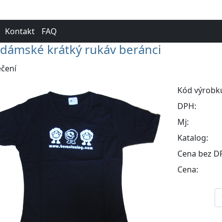
Kontakt
FAQ
 dámské krátký rukáv beránci
čení
Kód výrobk
DPH:
Mj:
Katalog:
Cena bez D
Cena: