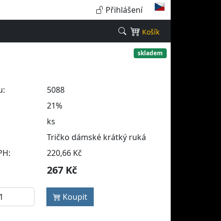
Přihlášení
Košík
skladem
u:
5088
21%
ks
Tričko dámské krátký ruká
PH:
220,66 Kč
267 Kč
Koupit