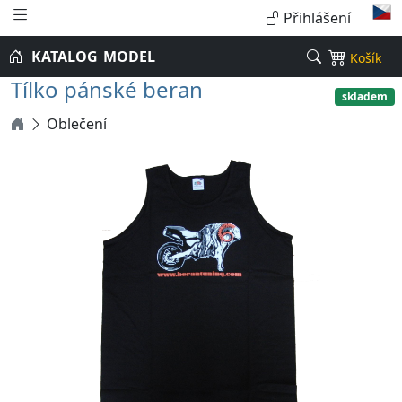
Přihlášení
KATALOG
MODEL
Košík
Tílko pánské beran
skladem
Oblečení