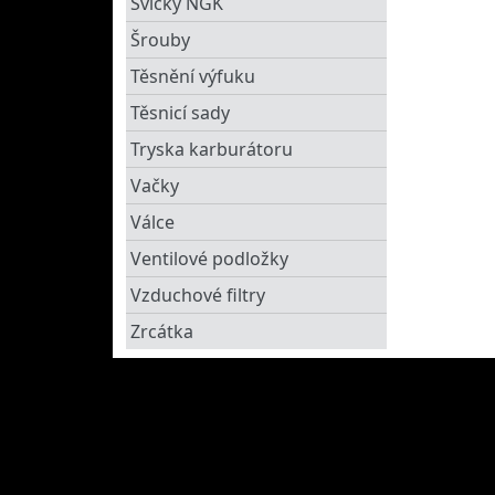
Svíčky NGK
Šrouby
Těsnění výfuku
Těsnicí sady
Tryska karburátoru
Vačky
Válce
Ventilové podložky
Vzduchové filtry
Zrcátka