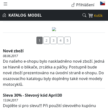
Přihlášení
KATALOG
MODEL
Košík
1
2
3
4
5
Nové zboží
08.06.2017
Do našeho e-shopu bylo naskladněno nové zboží. Jedná
se hlavně o blikače, zrcátka a páčky. Postupně bude
nové zboží prezentováno na úvodní straně e-shopu. Do
osazovacího katalogu byly doplněny také nové modely
motocyklů.
Sleva 30% - Slevový kód April30
13.04.2017
Dojděte si pro slevu!!! Při použití slevového kupónu