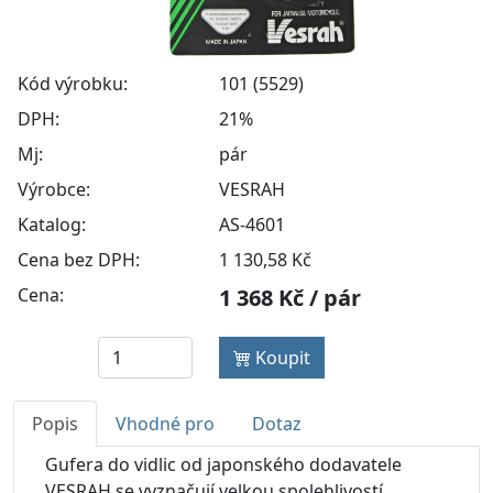
Kód výrobku:
101 (5529)
DPH:
21%
Mj:
pár
Výrobce:
VESRAH
Katalog:
AS-4601
Cena bez DPH:
1 130,58 Kč
Cena:
1 368 Kč / pár
Koupit
Popis
Vhodné pro
Dotaz
Gufera do vidlic od japonského dodavatele
VESRAH se vyznačují velkou spolehlivostí,