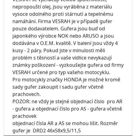
nepropouští olej, jsou vyráběna z materiálu
vysoce odolného proti stárnutí a tepelnému
namáhání. Firma VESRAH je v případě gufer
pouze dodavatelem. Gufera jsou buď od
japonkého výrobce NOK nebo ARUSO a jsou
dodávána v O.E.M. kvalitě. V balení jsou vždy 4
kusy - 2 páry. Pokud jste v minulosti měli
problém s těsností a vaše vidlice nevykazují
známky poškození - vyzkoušejte gufera od firmy
VESRAH určené pro typ vašeho motocyklu.
Pro motocykly značky HONDA je možné kromě
sady gufer zakoupit i sadu gufer včetně
prachovech.
POZOR: ne vždy je stejné objednací číslo pro AR
- gufera a objednací číslo pro AS - gufera včetně
prachovek
objednací čísla AR a AS se mohou lišit. Rozměr
gufer je DRD2 46x58x9,5/11,5